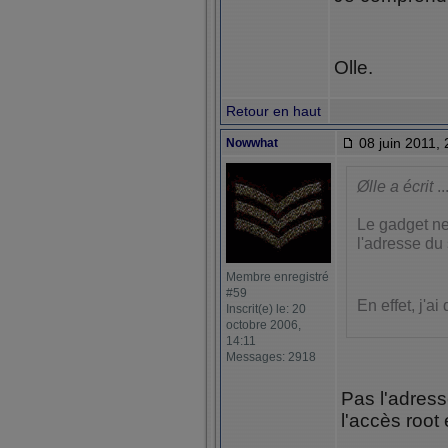
Olle.
Retour en haut
08 juin 2011, 
Nowwhat
Ølle a écrit
..
Le gadget ne
l'adresse du 
Membre enregistré
#59
En effet, j'ai
Inscrit(e) le: 20
octobre 2006,
14:11
Messages: 2918
Pas l'adresse
l'accès root