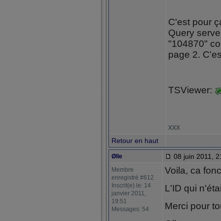
C'est pour ça
Query serve
"104870" c
page 2. C'es
TSViewer:
xxx
Retour en haut
08 juin 2011, 2
Ølle
Voila, ca fon
Membre
enregistré #612
Inscrit(e) le: 14
L'ID qui n'éta
janvier 2011,
19:51
Merci pour to
Messages: 54