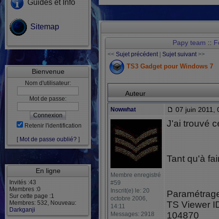
Guides et Info
Sitemap
Papy team
::
F
<<
Sujet précédent
|
Sujet suivant
>>
TS3 Gadget pour Windows 7
Bienvenue
Nom d'utilisateur:
Auteur
Mot de passe:
07 juin 2011, 
Nowwhat
J'ai trouvé c
Retenir l'identification
[
Mot de passe oublié?
]
Tant qu'à fai
En ligne
Membre enregistré
Invités :43
#59
Membres :0
Inscrit(e) le: 20
Paramétrage
Sur cette page :1
octobre 2006,
Membres: 532, Nouveau:
TS Viewer I
14:11
Darkganji
104870
Messages: 2918