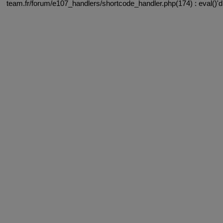
team.fr/forum/e107_handlers/shortcode_handler.php(174) : eval()'