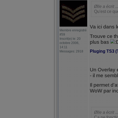
Ølle a écrit
..
Qu'est ce qu
Va ici dans 
Membre enregistré
#59
Trouve ce th
Inscrit(e) le: 20
plus bas
octobre 2006,
14:11
Pluging TS3 (
Messages: 2918
Un Overlay e
- il me semb
Il permet d'
WoW par incr
Ølle a écrit
..
Ca ne foncti