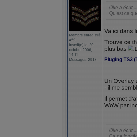
Ølle a écrit
..
Qu'est ce qu
Va ici dans 
Membre enregistré
#59
Trouve ce th
Inscrit(e) le: 20
plus bas
octobre 2006,
14:11
Pluging TS3 (
Messages: 2918
Un Overlay e
- il me semb
Il permet d'
WoW par incr
Ølle a écrit
..
Ca ne foncti