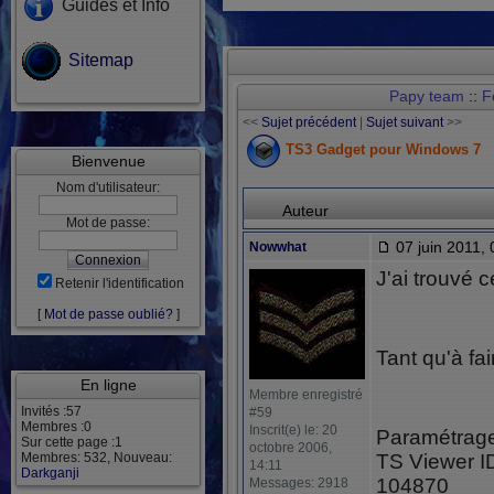
Guides et Info
Sitemap
Papy team
::
F
<<
Sujet précédent
|
Sujet suivant
>>
TS3 Gadget pour Windows 7
Bienvenue
Nom d'utilisateur:
Auteur
Mot de passe:
07 juin 2011, 
Nowwhat
J'ai trouvé c
Retenir l'identification
[
Mot de passe oublié?
]
Tant qu'à fai
En ligne
Membre enregistré
Invités :57
#59
Membres :0
Inscrit(e) le: 20
Paramétrage
Sur cette page :1
octobre 2006,
Membres: 532, Nouveau:
TS Viewer I
14:11
Darkganji
104870
Messages: 2918