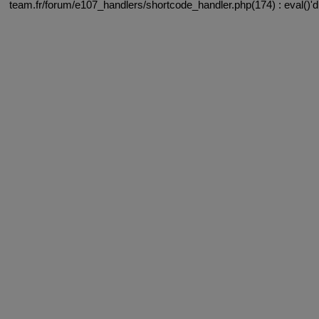
team.fr/forum/e107_handlers/shortcode_handler.php(174) : eval()'