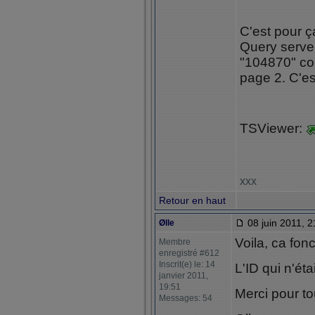
C'est pour ça
Query serve
"104870" c
page 2. C'es
TSViewer:
xxx
Retour en haut
08 juin 2011, 2
Ølle
Voila, ca fon
Membre
enregistré #612
Inscrit(e) le: 14
L'ID qui n'éta
janvier 2011,
19:51
Merci pour to
Messages: 54