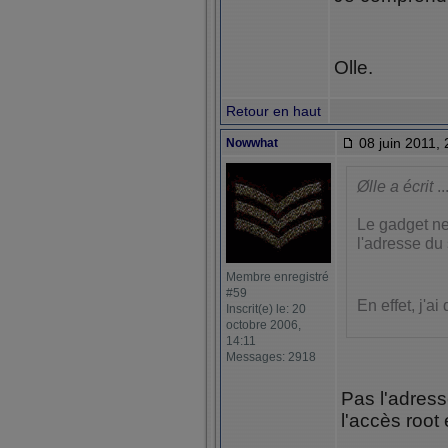
Olle.
Retour en haut
08 juin 2011, 
Nowwhat
Ølle a écrit
..
Le gadget ne
l'adresse du 
Membre enregistré
#59
En effet, j'ai
Inscrit(e) le: 20
octobre 2006,
14:11
Messages: 2918
Pas l'adresse
l'accès root