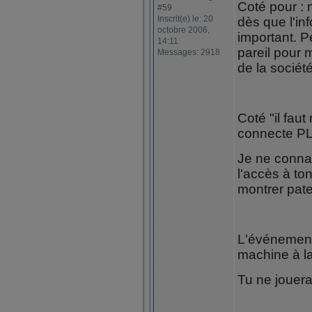
Coté pour : m
#59
Inscrit(e) le: 20
dès que l'i
octobre 2006,
important. Pe
14:11
pareil pour 
Messages: 2918
de la sociét
Coté "il faut
connecte P
Je ne conna
l'accès à to
montrer pate
L'événement 
machine à l
Tu ne joueras