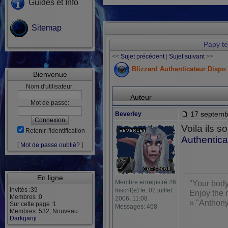
Guides et Info
Sitemap
Papy t
<<
Sujet précédent
|
Sujet suivant
>>
Blizzard Authenticateur Dispo
Bienvenue
Nom d'utilisateur:
Auteur
Mot de passe:
17 septemb
Beverley
Voila ils s
Retenir l'identification
Authentica
[
Mot de passe oublié?
]
En ligne
Membre enregistré #6
"Your body
Invités :39
Inscrit(e) le: 02 juillet
Enjoy the r
Membres :0
2006, 11:08
» "Anthony
Sur cette page :1
Messages: 468
Membres: 532, Nouveau:
Darkganji