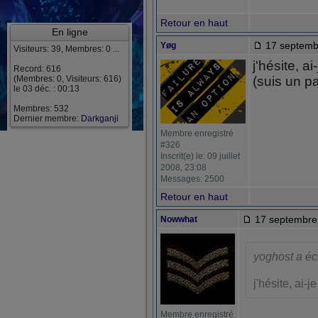
Retour en haut
En ligne
17 septemb
Yøg
Visiteurs: 39, Membres: 0 ...
j'hésite, ai
Record: 616
(Membres: 0, Visiteurs: 616)
(suis un pa
le 03 déc. : 00:13
Membres: 532
Dernier membre:
Darkganji
Membre enregistré
#326
Inscrit(e) le: 09 juillet
2008, 23:08
Messages: 2500
Retour en haut
17 septembre 
Nowwhat
yoghost a écr
j'hésite, ai-j
Membre enregistré