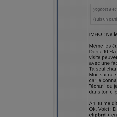
yoghost a écr
(suis un part
IMHO : Ne le
Même les Ja
Donc 90 % (p
visite peuve
avec une fac
Ta seul chan
Moi, sur ce s
car je conna
"écran" ou j
dans ton cli
Ah, tu me dit
Ok. Voici : 
clipbrd
+ en