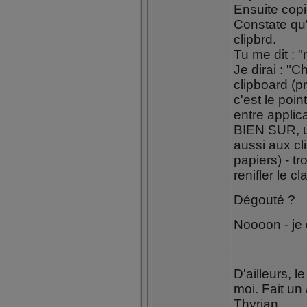
Ensuite copi
Constate qu'i
clipbrd.
Tu me dit : "
Je dirai : "
clipboard (p
c'est le poin
entre applic
BIEN SUR, u
aussi aux cl
papiers) - t
renifler le cl
Dégouté ?
Noooon - je 
D'ailleurs, l
moi. Fait u
Thyrian.