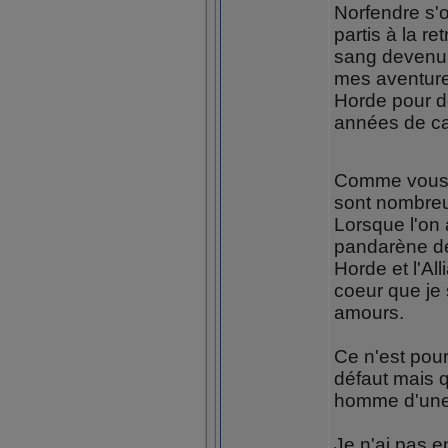
Norfendre s'
partis à la re
sang devenu c
mes aventures
Horde pour 
années de c
Comme vous l
sont nombreux
Lorsque l'on 
pandarène de 
Horde et l'Al
coeur que je
amours.
Ce n'est pour
défaut mais q
homme d'une 
Je n'ai pas e