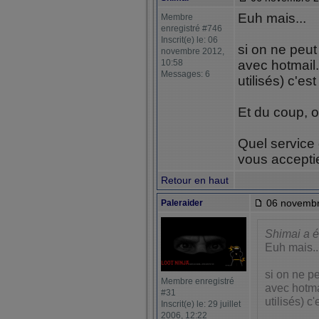
Euh mais...
Membre
enregistré #746
Inscrit(e) le: 06
si on ne peut
novembre 2012,
10:58
avec hotmail.
Messages: 6
utilisés) c'e
Et du coup, o
Quel service 
vous accepti
Retour en haut
06 novembr
Paleraider
Shimai a é
Euh mais..
si on ne pe
Membre enregistré
avec hotma
#31
utilisés) c
Inscrit(e) le: 29 juillet
2006, 12:22