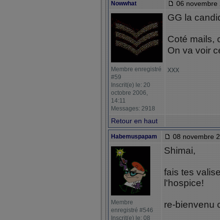
06 novembre 
Nowwhat
GG la candi
Coté mails, 
On va voir c
xxx
Membre enregistré
#59
Inscrit(e) le: 20
octobre 2006,
14:11
Messages: 2918
Retour en haut
08 novembre 2
Habemuspapam
Shimai,
fais tes valis
l'hospice!
Membre
re-bienvenu 
enregistré #546
Inscrit(e) le: 08