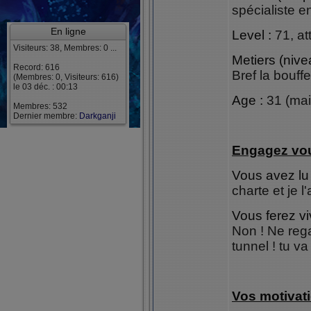
spécialiste e
En ligne
Level :
71, att
Visiteurs: 38, Membres: 0 ...
Metiers (nive
Record: 616
Bref la bouffe
(Membres: 0, Visiteurs: 616)
le 03 déc. : 00:13
Age :
31 (mai
Membres: 532
Dernier membre:
Darkganji
Engagez vo
Vous avez lu 
charte et je l
Vous ferez vi
Non ! Ne reg
tunnel ! tu v
Vos motivat