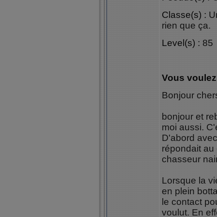
Classe(s) :
Un
rien que ça.
Level(s) :
85
Vous voulez
Bonjour cher
bonjour et re
moi aussi. C'é
D'abord avec 
répondait au 
chasseur nai
Lorsque la vi
en plein bott
le contact po
voulut. En ef