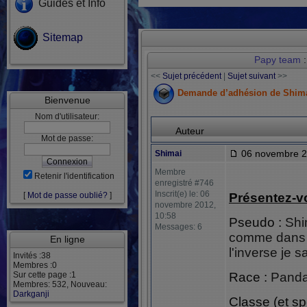
Guides et Info
Sitemap
Papy team
:
<<
Sujet précédent
|
Sujet suivant
>>
Demande d’adhésion de Shim
Bienvenue
Nom d'utilisateur:
Auteur
Mot de passe:
06 novembre 2
Shimai
Membre
Retenir l'identification
enregistré #746
Inscrit(e) le: 06
[
Mot de passe oublié?
]
Présentez-v
novembre 2012,
10:58
Pseudo :
Shim
Messages: 6
comme dans "i
En ligne
l'inverse je s
Invités :38
Membres :0
Sur cette page :1
Race :
Pandag
Membres: 532, Nouveau:
Darkganji
Classe (et sp