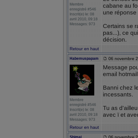
Membre
cabane au fo
enregistré #546
une réponse 
Inscrit(e) le: 08
avril 2010, 09:18
Messages: 973
Certains se r
pas...), ce q
décision.
Retour en haut
06 novembre 2
Habemuspapam
Message pour
email hotmail.
Banni chez l
incessants.
Membre
enregistré #546
Tu as d'aille
Inscrit(e) le: 08
avec ï et avec
avril 2010, 09:18
Messages: 973
Retour en haut
06 novembre 2
Shimai