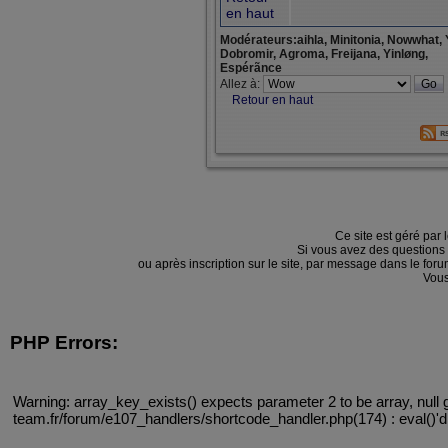
en haut
Modérateurs:aihla, Minitonia, Nowwhat, 
Dobromir, Agroma, Freijana, Yinløng,
Espérãnce
Allez à:
Retour en haut
Ce site est géré par 
Si vous avez des questions
ou après inscription sur le site, par message dans le f
Vous
PHP Errors:
Warning: array_key_exists() expects parameter 2 to be array, null 
team.fr/forum/e107_handlers/shortcode_handler.php(174) : eval()'