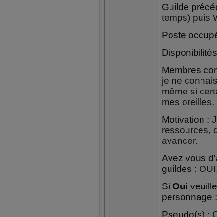
Guilde précé
temps) puis W
Poste occupé
Disponibilités
Membres con
je ne connais
même si cert
mes oreilles.
Motivation :
J
ressources, d
avancer.
Avez vous d'
guildes :
OUI,
Si
Oui
veuill
personnage :
Pseudo(s) :
C