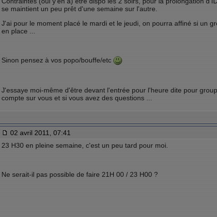
Contraintes (oui y'en a) être dispo les 2 soirs, pour la prolongation d'I
se maintient un peu prêt d'une semaine sur l'autre.
J'ai pour le moment placé le mardi et le jeudi, on pourra affiné si un 
en place ...
Sinon pensez à vos popo/bouffe/etc
J'essaye moi-même d'être devant l'entrée pour l'heure dite pour grouper 
compte sur vous et si vous avez des questions ...
02 avril 2011, 07:41
23 H30 en pleine semaine, c'est un peu tard pour moi.
Ne serait-il pas possible de faire 21H 00 / 23 H00 ?