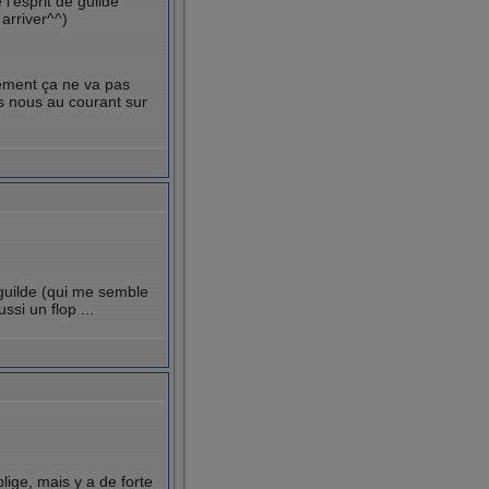
l'esprit de guilde
 arriver^^)
ivement ça ne va pas
ens nous au courant sur
 guilde (qui me semble
ssi un flop ...
lige, mais y a de forte