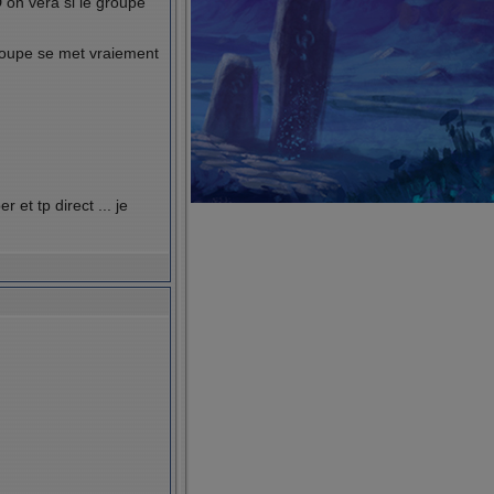
D on vera si le groupe
groupe se met vraiement
et tp direct ... je