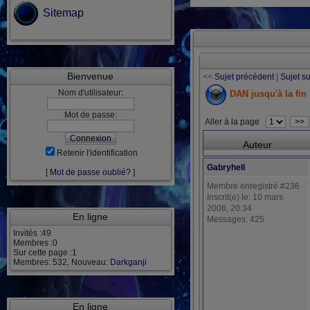
Sitemap
Bienvenue
<<
Sujet précédent
|
Sujet s
Nom d'utilisateur:
DAN jusqu'à la fin
Mot de passe:
Aller à la page
>>
Auteur
Retenir l'identification
Gabryhell
[
Mot de passe oublié?
]
Membre enregistré #236
Inscrit(e) le: 10 mars
2008, 20:34
En ligne
Messages: 425
Invités :49
Membres :0
Sur cette page :1
Membres: 532, Nouveau:
Darkganji
En ligne