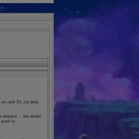
 raid 10, j'ai déjà
e pépère ... les strats
voir lu ...