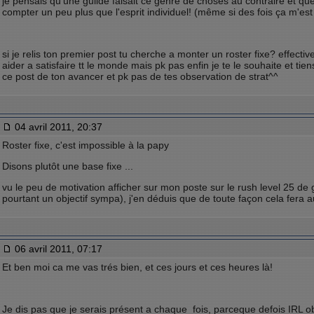
je pensais qu'une guilde faisait ce genre de choses au contraire et que 
compter un peu plus que l'esprit individuel! (même si des fois ça m'est
si je relis ton premier post tu cherche a monter un roster fixe? effect
aider a satisfaire tt le monde mais pk pas enfin je te le souhaite et ti
ce post de ton avancer et pk pas de tes observation de strat^^
04 avril 2011, 20:37
Roster fixe, c'est impossible à la papy
Disons plutôt une base fixe ...
vu le peu de motivation afficher sur mon poste sur le rush level 25 de
pourtant un objectif sympa), j'en déduis que de toute façon cela fera au
06 avril 2011, 07:17
Et ben moi ca me vas trés bien, et ces jours et ces heures là!
Je dis pas que je serais présent a chaque fois, parceque defois IRL ob