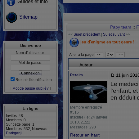
Guides et Info
Sitemap
Papy team
::
F
<<
Sujet précédent
|
Sujet suivant
>>
jeu d'enigme en tout genre !!
Bienvenue
Nom d'utilisateur:
Aller à la page
<<
>>
Mot de passe:
Auteur
11 juin 201
Pereim
Retenir l'identification
Le medecin
[
Mot de passe oublié?
]
l'enfant, et
en déduit q
Membre enregistré
En ligne
#516
Invités :48
Inscrit(e) le: 24 janvier
Membres :0
2010, 21:22
Sur cette page :1
Messages: 290
Membres: 532, Nouveau:
Darkganji
Retour en haut