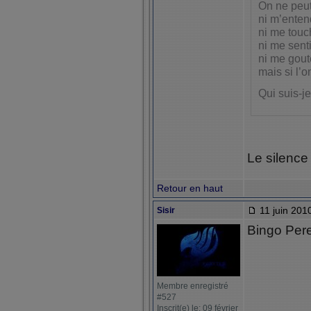
On ne peut
ni m’enten
ni me touc
ni me senti
ni me gout
mais si l’
Qui suis-je
Le silence
Retour en haut
11 juin 201
Sisir
Bingo Pere
Membre enregistré
#527
Inscrit(e) le: 09 février