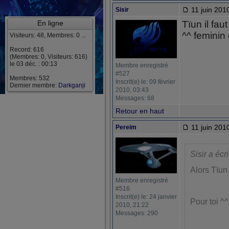
11 juin 201
Sisir
En ligne
Tïun il fau
^^ feminin
Visiteurs: 48, Membres: 0 ...
Record: 616
(Membres: 0, Visiteurs: 616)
le 03 déc. : 00:13
Membre enregistré
#527
Membres: 532
Inscrit(e) le: 09 février
Dernier membre:
Darkganji
2010, 03:43
Messages: 68
Retour en haut
11 juin 201
Pereim
Sisir a écri
Alors Tïun 
Membre enregistré
#516
Inscrit(e) le: 24 janvier
Pour toi ^^
2010, 21:22
Messages: 290