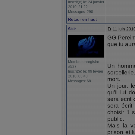
Inscrit(e) le: 24 janvier
2010, 21:22
Messages: 290
Retour en haut
11 juin 201
Sisir
GG Pereim !
que tu aur
Membre enregistré
Un homme 
#527
Inscrit(e) le: 09 février
sorcellerie
2010, 03:43
mort.
Messages: 68
Un jour, le
qu’il lui 
sera écrit
sera écri
choisir 1 
public.
Mais la v
prison et l