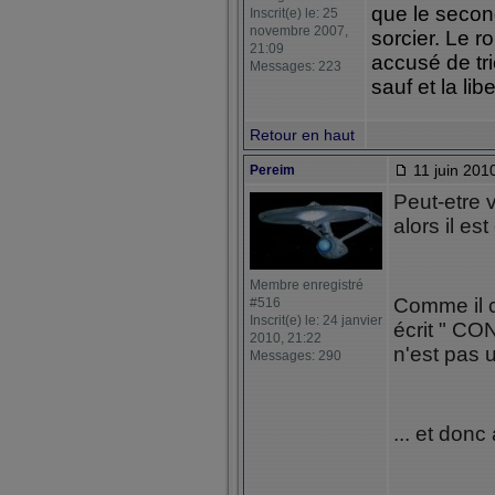
que le secon
Inscrit(e) le: 25
novembre 2007,
sorcier. Le ro
21:09
accusé de tri
Messages: 223
sauf et la lib
Retour en haut
11 juin 201
Pereim
Peut-etre va
alors il es
Membre enregistré
Comme il c
#516
Inscrit(e) le: 24 janvier
écrit " CO
2010, 21:22
n'est pas u
Messages: 290
... et don