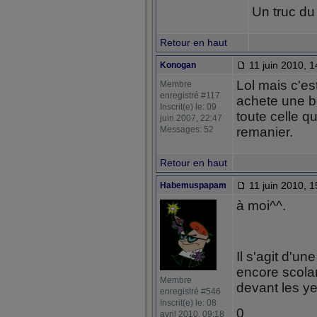
Un truc du
Retour en haut
11 juin 2010, 1
Konogan
Lol mais c'es
Membre
enregistré #117
achete une b
Inscrit(e) le: 09
toute celle qu
juin 2007, 22:47
Messages: 52
remanier.
Retour en haut
11 juin 2010, 1
Habemuspapam
à moi^^.
Il s'agit d'un
encore scolari
Membre
devant les y
enregistré #546
Inscrit(e) le: 08
0
avril 2010, 09:18