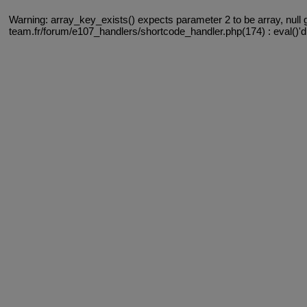
Warning: array_key_exists() expects parameter 2 to be array, null 
team.fr/forum/e107_handlers/shortcode_handler.php(174) : eval()'