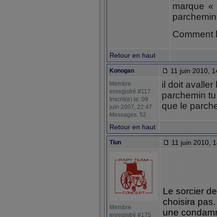
marque «
parchemin
Comment l’
Retour en haut
11 juin 2010, 1
Konogan
il doit avalle
Membre
enregistré #117
parchemin tu
Inscrit(e) le: 09
que le parche
juin 2007, 22:47
Messages: 52
Retour en haut
11 juin 2010, 
Tïun
Le sorcier de
choisira pas
Membre
une condamna
enregistré #175